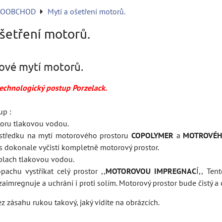
KOOBCHOD
Mytí a ošetření motorů.
ošetření motorů.
ové mytí motorů.
echnologický postup Porzelack.
up :
toru tlakovou vodou.
rostředku na mytí motorového prostoru
COPOLYMER
a
MOTROVÉHO
s dokonale vyčistí kompletně motorový prostor.
plach tlakovou vodou.
achu vystříkat celý prostor ,,
MOTOROVOU IMPREGNAC
Í,, Ten
 zaimregnuje a uchrání i proti solím. Motorový prostor bude čistý 
z zásahu rukou takový, jaký vidíte na obrázcích.