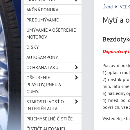
Úvod
VEĽ
AKČNÁ PONUKA
Mytí a 
PREDUMÝVANIE
UMÝVANIE A OŠETRENIE
MOTOROV
Bezdotyk
DISKY
Doporučený t
AUTOŠAMPÓNY
Pracovní post
OCHRANA LAKU
1) oplach mo
OŠETRENIE
2) nástřik p
PLASTOV, PNEU A
min. Tato smě
GUMY.
3) následný o
4) hned po op
STAROSTLIVOSŤ O
površích, vše
INTERIÉR AUTA
Výsledek je be
PRIEMYSELNÉ ČISTIČE
ČISTIČE AUTOSKIEL