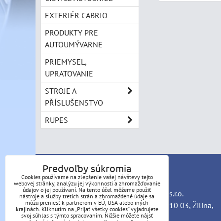
EXTERIÉR CABRIO
PRODUKTY PRE
AUTOUMÝVARNE
PRIEMYSEL,
UPRATOVANIE
STROJE A
PŘÍSLUŠENSTVO
RUPES
Predvoľby súkromia
KONTAKT
Cookies používame na zlepšenie vašej návštevy tejto
webovej stránky, analýzu jej výkonnosti a zhromažďovanie
údajov o jej používaní. Na tento účel môžeme použiť
Autokozmetika Porzelack SK, T.A. auto s.r.o.
nástroje a služby tretích strán a zhromaždené údaje sa
môžu preniesť k partnerom v EÚ, USA alebo iných
Cesta k vodojemu 1166/48, Budatín, 010 03, Žilina,
krajinách. Kliknutím na „Prijať všetky cookies“ vyjadrujete
svoj súhlas s týmto spracovaním. Nižšie môžete nájsť
IČO: 54 628 008, DIČ: 2121741446,