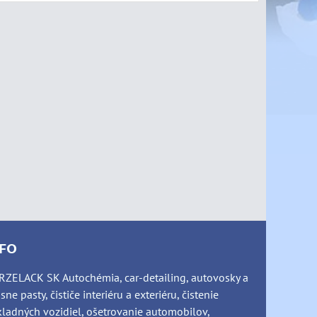
NFO
ZELACK SK Autochémia, car-detailing, autovosky a
sne pasty, čističe interiéru a exteriéru, čistenie
ladných vozidiel, ošetrovanie automobilov,