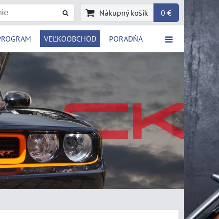
Nákupný košík
0 €
PROGRAM
VEĽKOOBCHOD
PORADŇA