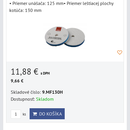
• Priemer unášača: 125 mm• Priemer leštiacej plochy
kotúča: 130 mm
11,88 €
s DPH
9,66 €
Skladové číslo:
9.MF130H
Dostupnosť:
Skladom
DO KOŠÍKA
ks