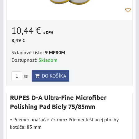
10,44 €
s DPH
8,49 €
Skladové číslo:
9.MF80M
Dostupnosť:
Skladom
DO KOŠÍKA
ks
RUPES D-A Ultra-Fine Microfiber
Polishing Pad Biely 75/85mm
• Priemer unášača: 75 mm• Priemer leštiacej plochy
kotúča: 85 mm