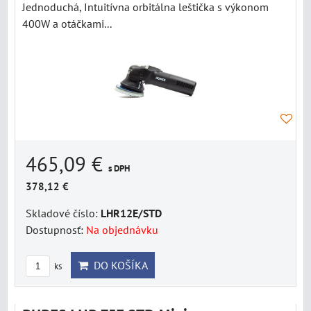
Jednoduchá, Intuitívna orbitálna leštička s výkonom
400W a otáčkami...
465,09 €
s DPH
378,12 €
Skladové číslo:
LHR12E/STD
Dostupnosť:
Na objednávku
DO KOŠÍKA
ks