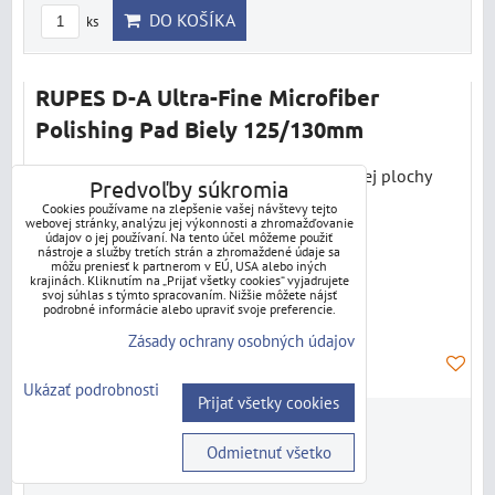
DO KOŠÍKA
ks
RUPES D-A Ultra-Fine Microfiber
Polishing Pad Biely 125/130mm
• Priemer unášača: 125 mm• Priemer leštiacej plochy
Predvoľby súkromia
kotúča: 130 mm
Cookies používame na zlepšenie vašej návštevy tejto
webovej stránky, analýzu jej výkonnosti a zhromažďovanie
údajov o jej používaní. Na tento účel môžeme použiť
nástroje a služby tretích strán a zhromaždené údaje sa
môžu preniesť k partnerom v EÚ, USA alebo iných
krajinách. Kliknutím na „Prijať všetky cookies“ vyjadrujete
svoj súhlas s týmto spracovaním. Nižšie môžete nájsť
podrobné informácie alebo upraviť svoje preferencie.
Zásady ochrany osobných údajov
Ukázať podrobnosti
Prijať všetky cookies
11,88 €
s DPH
Odmietnuť všetko
9,66 €