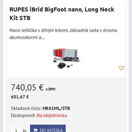
RUPES iBrid BigFoot nano, Long Neck
Kit STB
Nano leštička s dlhým krkom, základná sada s dvoma
akumulátormi a...
740,05 €
s DPH
601,67 €
Skladové číslo:
HR81ML/STB
Dostupnosť:
Na objednávku
DO KOŠÍKA
ks