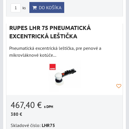
DO KOŠÍKA
ks
RUPES LHR 75 PNEUMATICKÁ
EXCENTRICKÁ LEŠTIČKA
Pneumatická excentrická leštička, pre penové a
mikrovláknové kotúče...
467,40 €
s DPH
380 €
Skladové číslo:
LHR75