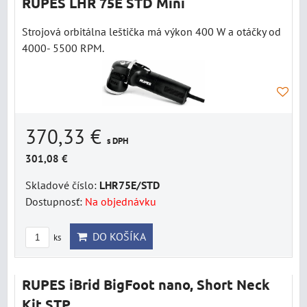
RUPES LHR 75E STD Mini
Strojová orbitálna leštička má výkon 400 W a otáčky od
4000- 5500 RPM.
370,33 €
s DPH
301,08 €
Skladové číslo:
LHR75E/STD
Dostupnosť:
Na objednávku
DO KOŠÍKA
ks
RUPES iBrid BigFoot nano, Short Neck
Kit STP