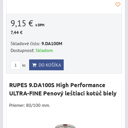
9,15 €
s DPH
7,44 €
Skladové číslo:
9.DA100M
Dostupnosť:
Skladom
DO KOŠÍKA
ks
RUPES 9.DA100S High Performance
ULTRA-FINE Penový leštiaci kotúč biely
Priemer: 80/100 mm.