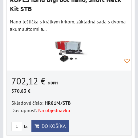
Kit STB
Nano leštička s krátkym krkom, základná sada s dvoma
akumulátormi a...
702,12 €
s DPH
570,83 €
Skladové číslo:
HR81M/STB
Dostupnosť:
Na objednávku
DO KOŠÍKA
ks