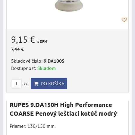
9,15 €
s DPH
7,44 €
Skladové číslo:
9.DA100S
Dostupnosť:
Skladom
DO KOŠÍKA
ks
RUPES 9.DA150H High Performance
COARSE Penový leštiaci kotúč modrý
Priemer: 130/150 mm.