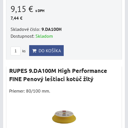
9,15 €
s DPH
7,44 €
Skladové číslo:
9.DA100H
Dostupnosť:
Skladom
DO KOŠÍKA
ks
RUPES 9.DA100M High Performance
FINE Penový leštiaci kotúč žltý
Priemer: 80/100 mm.