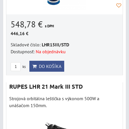
548,78 €
s DPH
446,16 €
Skladové číslo:
LHR15III/STD
Dostupnosť:
Na objednávku
DO KOŠÍKA
ks
RUPES LHR 21 Mark III STD
Strojová orbitálna leštička s výkonom 500W a
unášačom 150mm.