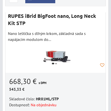
RUPES iBrid BigFoot nano, Long Neck
Kit STP
Nano leštička s dlhým krkom, základná sada s
napájacím modulom do...
668,30 €
s DPH
543,33 €
Skladové číslo:
HR81ML/STP
Dostupnosť:
Na objednávku