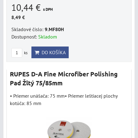
10,44 €
s DPH
8,49 €
Skladové číslo:
9.MF80H
Dostupnosť:
Skladom
DO KOŠÍKA
ks
RUPES D-A Fine Microfiber Polishing
Pad Žltý 75/85mm
• Priemer unášača: 75 mm• Priemer leštiacej plochy
kotúča: 85 mm