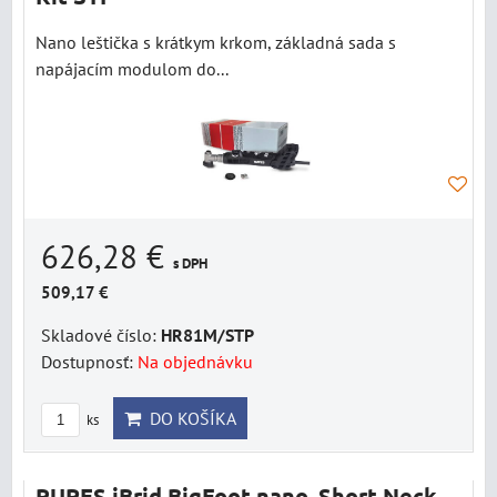
Nano leštička s krátkym krkom, základná sada s
napájacím modulom do...
626,28 €
s DPH
509,17 €
Skladové číslo:
HR81M/STP
Dostupnosť:
Na objednávku
DO KOŠÍKA
ks
RUPES iBrid BigFoot nano, Short Neck