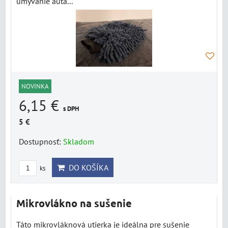
umývanie auta...
NOVINKA
6,15 €
s DPH
5 €
Dostupnosť:
Skladom
DO KOŠÍKA
ks
Mikrovlákno na sušenie
Táto mikrovláknová utierka je ideálna pre sušenie