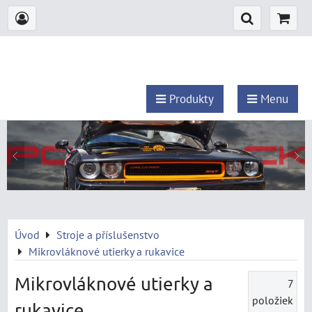
Produkty
Menu
Úvod
Stroje a příslušenstvo
Mikrovláknové utierky a rukavice
Mikrovláknové utierky a
7
položiek
rukavice