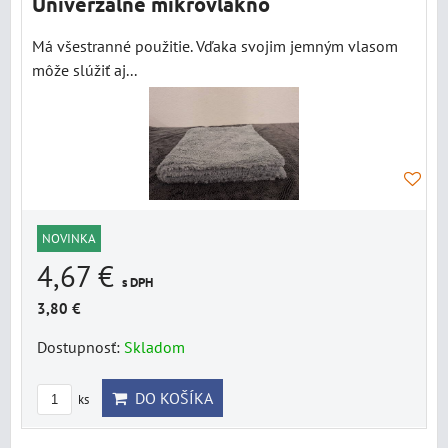
Univerzálne mikrovlákno
Má všestranné použitie. Vďaka svojim jemným vlasom
môže slúžiť aj...
NOVINKA
4,67 €
s DPH
3,80 €
Dostupnosť:
Skladom
DO KOŠÍKA
ks