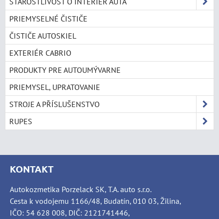
STAROSTLIVOSŤ O INTERIÉR AUTA
PRIEMYSELNÉ ČISTIČE
ČISTIČE AUTOSKIEL
EXTERIÉR CABRIO
PRODUKTY PRE AUTOUMÝVARNE
PRIEMYSEL, UPRATOVANIE
STROJE A PŘÍSLUŠENSTVO
RUPES
KONTAKT
Autokozmetika Porzelack SK, T.A. auto s.r.o.
Cesta k vodojemu 1166/48, Budatín, 010 03, Žilina,
IČO: 54 628 008, DIČ: 2121741446,