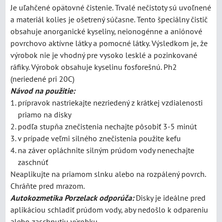
Je uľahčené opätovné čistenie. Trvalé nečistoty sú uvoľnené
a materiál kolies je ošetrený súčasne. Tento špeciálny čistič
obsahuje anorganické kyseliny, neionogénne a aniónové
povrchovo aktívne látky a pomocné látky. Výsledkom je, že
výrobok nie je vhodný pre vysoko lesklé a pozinkované
ráfiky. Výrobok obsahuje kyselinu fosforešnú. Ph2
(neriedené pri 20C)
Návod na použitie:
prípravok nastriekajte nezriedený z krátkej vzdialenosti
priamo na disky
podľa stupňa znečistenia nechajte pôsobiť 3-5 minút
v prípade veľmi silného znečistenia použite kefu
na záver opláchnite silným prúdom vody nenechajte
zaschnúť
Neaplikujte na priamom slnku alebo na rozpálený povrch.
Chráňte pred mrazom.
Autokozmetika Porzelack odporúča:
Disky je ideálne pred
aplikáciou schladiť prúdom vody, aby nedošlo k odpareniu
alebo zaschnutiu výrobku.