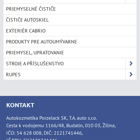
PRIEMYSELNÉ ČISTIČE
ČISTIČE AUTOSKIEL
EXTERIÉR CABRIO
PRODUKTY PRE AUTOUMÝVARNE
PRIEMYSEL, UPRATOVANIE
STROJE A PŘÍSLUŠENSTVO
RUPES
KONTAKT
Autokozmetika Porzelack SK, T.A. auto s.r.o.
Cesta k vodojemu 1166/48, Budatín, 010 03, Žilina,
IČO: 54 628 008, DIČ: 2121741446,