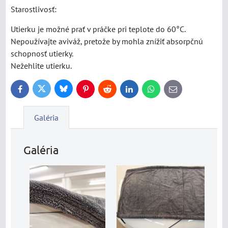
Starostlivosť:
Utierku je možné prať v práčke pri teplote do 60°C.
Nepoužívajte aviváž, pretože by mohla znížiť absorpčnú
schopnosť utierky.
Nežehlite utierku.
Bluesky
Twitter
Facebook
Pinterest
Reddit
LinkedIn
WhatsApp
E-
mail
Galéria
Galéria