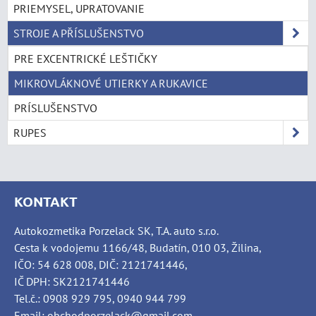
PRIEMYSEL, UPRATOVANIE
STROJE A PŘÍSLUŠENSTVO
PRE EXCENTRICKÉ LEŠTIČKY
MIKROVLÁKNOVÉ UTIERKY A RUKAVICE
PRÍSLUŠENSTVO
RUPES
KONTAKT
Autokozmetika Porzelack SK, T.A. auto s.r.o.
Cesta k vodojemu 1166/48, Budatín, 010 03, Žilina,
IČO: 54 628 008, DIČ: 2121741446,
IČ DPH: SK2121741446
Tel.č.: 0908 929 795, 0940 944 799
Email: obchodporzelack@gmail.com