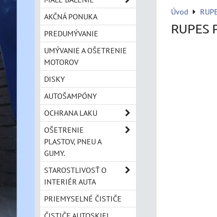
Úvod
RUP
AKČNÁ PONUKA
RUPES P
PREDUMÝVANIE
UMÝVANIE A OŠETRENIE
MOTOROV
DISKY
AUTOŠAMPÓNY
OCHRANA LAKU
OŠETRENIE
PLASTOV, PNEU A
GUMY.
STAROSTLIVOSŤ O
INTERIÉR AUTA
PRIEMYSELNÉ ČISTIČE
ČISTIČE AUTOSKIEL