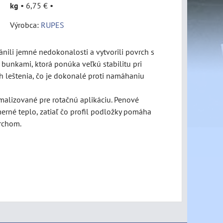
kg
•
6,75 €
•
Výrobca:
RUPES
ánili jemné nedokonalosti a vytvorili povrch s
bunkami, ktorá ponúka veľkú stabilitu pri
h leštenia, čo je dokonalé proti namáhaniu
imalizované pre rotačnú aplikáciu. Penové
erné teplo, zatiaľ čo profil podložky pomáha
rchom.