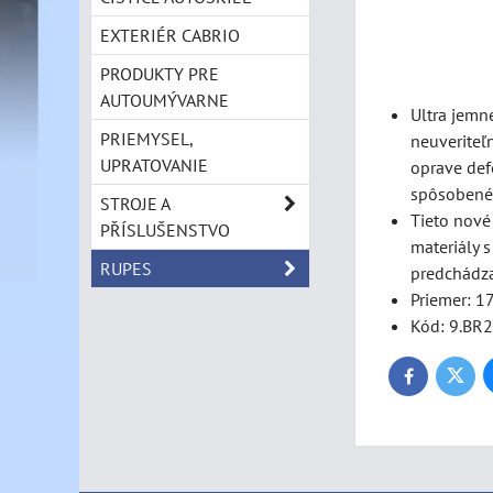
EXTERIÉR CABRIO
PRODUKTY PRE
AUTOUMÝVARNE
Ultra jemn
PRIEMYSEL,
neuveriteľ
UPRATOVANIE
oprave def
spôsobené
STROJE A
Tieto nové
PŘÍSLUŠENSTVO
materiály 
RUPES
predchádz
Priemer: 
Kód: 9.BR
Twitte
Facebook