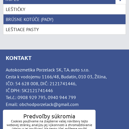
LEŠTIČKY
BRÚSNE KOTÚČE (PADY)
LEŠTIACE PASTY
KONTAKT
Autokozmetika Porzelack SK, T.A. auto s.r.o.
Cesta k vodojemu 1166/48, Budatín, 010 03, Žilina,
IČO: 54 628 008, DIČ: 2121741446,
IČ DPH: SK2121741446
Tel.č.: 0908 929 795, 0940 944 799
Email: obchodporzelack@gmail.com
Predvoľby súkromia
Cookies používame na zlepšenie vašej návštevy tejto
webovej stránky, analýzu jej výkonnosti a zhromažďovanie
INFO
údajov o jej používaní. Na tento účel môžeme použiť