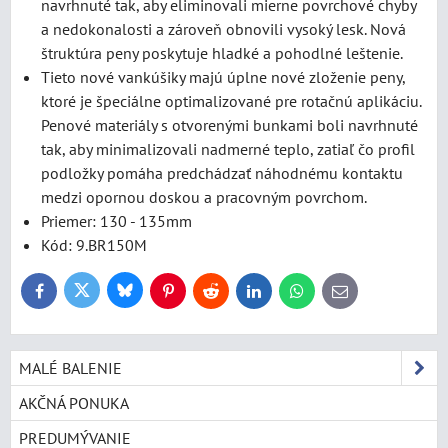
navrhnuté tak, aby eliminovali mierne povrchové chyby
a nedokonalosti a zároveň obnovili vysoký lesk. Nová
štruktúra peny poskytuje hladké a pohodlné leštenie.
Tieto nové vankúšiky majú úplne nové zloženie peny,
ktoré je špeciálne optimalizované pre rotačnú aplikáciu.
Penové materiály s otvorenými bunkami boli navrhnuté
tak, aby minimalizovali nadmerné teplo, zatiaľ čo profil
podložky pomáha predchádzať náhodnému kontaktu
medzi opornou doskou a pracovným povrchom.
Priemer: 130 - 135mm
Kód: 9.BR150M
Bluesky
Twitter
Facebook
Pinterest
Reddit
LinkedIn
WhatsApp
E-
mail
MALÉ BALENIE
AKČNÁ PONUKA
PREDUMÝVANIE