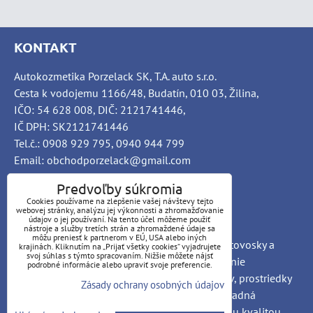
KONTAKT
Autokozmetika Porzelack SK, T.A. auto s.r.o.
Cesta k vodojemu 1166/48, Budatín, 010 03, Žilina,
IČO: 54 628 008, DIČ: 2121741446,
IČ DPH: SK2121741446
Tel.č.: 0908 929 795, 0940 944 799
Email: obchodporzelack@gmail.com
Predvoľby súkromia
Cookies používame na zlepšenie vašej návštevy tejto
webovej stránky, analýzu jej výkonnosti a zhromažďovanie
INFO
údajov o jej používaní. Na tento účel môžeme použiť
nástroje a služby tretích strán a zhromaždené údaje sa
môžu preniesť k partnerom v EÚ, USA alebo iných
PORZELACK SK Autochémia, car-detailing, autovosky a
krajinách. Kliknutím na „Prijať všetky cookies“ vyjadrujete
svoj súhlas s týmto spracovaním. Nižšie môžete nájsť
brúsne pasty, čističe interiéru a exteriéru, čistenie
podrobné informácie alebo upraviť svoje preferencie.
nákladných vozidiel, ošetrovanie automobilov, prostriedky
Zásady ochrany osobných údajov
pre autoumyvárne a priemyselné objekty, výhradná
distribúcia Nemeckých produktov so zaručenou kvalitou.