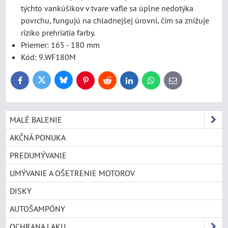
týchto vankúšikov v tvare vafle sa úplne nedotýka
povrchu, fungujú na chladnejšej úrovni, čím sa znižuje
riziko prehriatia farby.
Priemer: 165 - 180 mm
Kód: 9.WF180M
Bluesky
Twitter
Facebook
Pinterest
Reddit
LinkedIn
WhatsApp
E-
mail
MALÉ BALENIE
AKČNÁ PONUKA
PREDUMÝVANIE
UMÝVANIE A OŠETRENIE MOTOROV
DISKY
AUTOŠAMPÓNY
OCHRANA LAKU