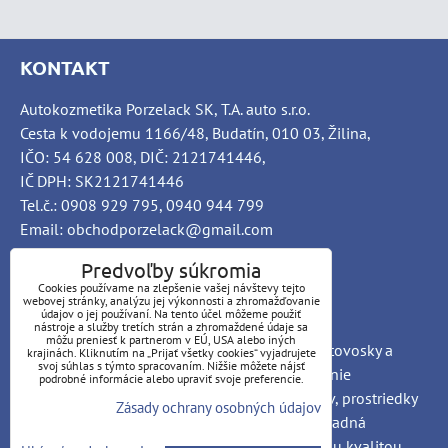
KONTAKT
Autokozmetika Porzelack SK, T.A. auto s.r.o.
Cesta k vodojemu 1166/48, Budatín, 010 03, Žilina,
IČO: 54 628 008, DIČ: 2121741446,
IČ DPH: SK2121741446
Tel.č.: 0908 929 795, 0940 944 799
Email: obchodporzelack@gmail.com
Predvoľby súkromia
Cookies používame na zlepšenie vašej návštevy tejto
webovej stránky, analýzu jej výkonnosti a zhromažďovanie
INFO
údajov o jej používaní. Na tento účel môžeme použiť
nástroje a služby tretích strán a zhromaždené údaje sa
môžu preniesť k partnerom v EÚ, USA alebo iných
PORZELACK SK Autochémia, car-detailing, autovosky a
krajinách. Kliknutím na „Prijať všetky cookies“ vyjadrujete
svoj súhlas s týmto spracovaním. Nižšie môžete nájsť
brúsne pasty, čističe interiéru a exteriéru, čistenie
podrobné informácie alebo upraviť svoje preferencie.
nákladných vozidiel, ošetrovanie automobilov, prostriedky
Zásady ochrany osobných údajov
pre autoumyvárne a priemyselné objekty, výhradná
distribúcia Nemeckých produktov so zaručenou kvalitou.