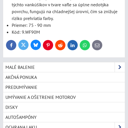
týchto vankúšikov v tvare vafle sa úplne nedotýka
povrchu, fungujú na chladnejšej úrovni, čím sa znižuje
riziko prehriatia farby.
Priemer: 75 - 90 mm
Kód: 9.WF90M
Bluesky
Twitter
Facebook
Pinterest
Reddit
LinkedIn
WhatsApp
E-
mail
MALÉ BALENIE
AKČNÁ PONUKA
PREDUMÝVANIE
UMÝVANIE A OŠETRENIE MOTOROV
DISKY
AUTOŠAMPÓNY
OCHRANA LAKU