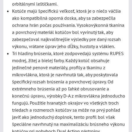
orbitálnymi leštičkami.
Kotúče majú špecifickú veľkosť, ktorá je o niečo väčšia
ako kompatibilná oporná doska, aby sa zabezpečila
ochrana hrán počas používania. Vysokovýkonná tkanina
a povrchový materiál kotúčov bol vyvinutý tak, aby
zabezpečoval najkvalitnejšie výsledky pre daný rozsah
výkonu, vrátane úprav jeho dĺžky, hustoty a vlákien.
Tri hladiny brúsenia, ktoré zodpovedajú systému RUPES
modrej, žltej a bielej farby. Každý kotúč obsahuje
jedinečné penové materiály, profily a tkaninu z
mikrovlákna, ktorá je navrhnutá tak, aby poskytovala
špecifický rozsah brúsenia a povrchovej úpravy. Od
extrémneho brúsenia až po ľahké obrusovanie a
konečnú úpravu, výrobky D-A z mikrovlákna jednoducho
fungujú. Použitie hranatých okrajov vo všetkých troch
triedach a rozmeroch kotúčov sa môže na prvý pohľad
javiť ako jednoduchý doplnok, tento profil bol však
špeciálne navrhnutý na maximalizáciu brúsneho výkonu
kotúčov pri pohyboch Dual Action nástrojov.