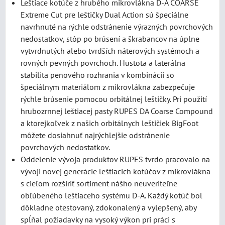
Leštiace kotúče z hrubého mikrovlákna D-A COARSE
Extreme Cut pre leštičky Dual Action sú špeciálne
navrhnuté na rýchle odstránenie výrazných povrchových
nedostatkov, stôp po brúsení a škrabancov na úplne
vytvrdnutých alebo tvrdších náterových systémoch a
rovných pevných povrchoch. Hustota a laterálna
stabilita penového rozhrania v kombinácii so
špeciálnym materiálom z mikrovlákna zabezpečuje
rýchle brúsenie pomocou orbitálnej leštičky. Pri použití
hrubozrnnej leštiacej pasty RUPES DA Coarse Compound
a ktorejkoľvek z našich orbitálnych leštičiek BigFoot
môžete dosiahnuť najrýchlejšie odstránenie
povrchových nedostatkov.
Oddelenie vývoja produktov RUPES tvrdo pracovalo na
vývoji novej generácie leštiacich kotúčov z mikrovlákna
s cieľom rozšíriť sortiment nášho neuveriteľne
obľúbeného leštiaceho systému D-A. Každý kotúč bol
dôkladne otestovaný, zdokonalený a vylepšený, aby
spĺňal požiadavky na vysoký výkon pri práci s