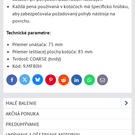
Každá pena používaná v kotúčoch má špecifickú hrúbku,
aby zabezpečovala požadovaný pohyb nástroja na
povrchu.
Technické parametre:
Priemer unášača: 75 mm
Priemer leštiacej plochy kotúča: 85 mm
Tvrdosť: COARSE (tvrdý)
Kód: 9.MF80H
Bluesky
Twitter
Facebook
Pinterest
Reddit
LinkedIn
WhatsApp
E-
mail
MALÉ BALENIE
AKČNÁ PONUKA
PREDUMÝVANIE
UMÝVANIE A OŠETRENIE MOTOROV