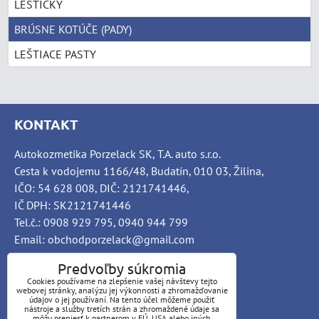
LEŠTIČKY
BRÚSNE KOTÚČE (PADY)
LEŠTIACE PASTY
KONTAKT
Autokozmetika Porzelack SK, T.A. auto s.r.o.
Cesta k vodojemu 1166/48, Budatín, 010 03, Žilina,
IČO: 54 628 008, DIČ: 2121741446,
IČ DPH: SK2121741446
Tel.č.: 0908 929 795, 0940 944 799
Email: obchodporzelack@gmail.com
Predvoľby súkromia
Cookies používame na zlepšenie vašej návštevy tejto
webovej stránky, analýzu jej výkonnosti a zhromažďovanie
INFO
údajov o jej používaní. Na tento účel môžeme použiť
nástroje a služby tretích strán a zhromaždené údaje sa
môžu preniesť k partnerom v EÚ, USA alebo iných