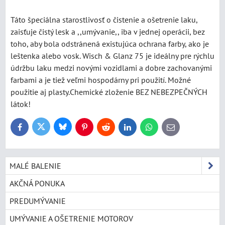
Táto špeciálna starostlivosť o čistenie a ošetrenie laku,
zaisťuje čistý lesk a ,,umývanie,, iba v jednej operácii, bez
toho, aby bola odstránená existujúca ochrana farby, ako je
leštenka alebo vosk. Wisch & Glanz 75 je ideálny pre rýchlu
údržbu laku medzi novými vozidlami a dobre zachovanými
farbami a je tiež veľmi hospodárny pri použití. Možné
použitie aj plasty.Chemické zloženie BEZ NEBEZPEČNÝCH
látok!
Bluesky
Twitter
Facebook
Pinterest
Reddit
LinkedIn
WhatsApp
E-
mail
MALÉ BALENIE
AKČNÁ PONUKA
PREDUMÝVANIE
UMÝVANIE A OŠETRENIE MOTOROV