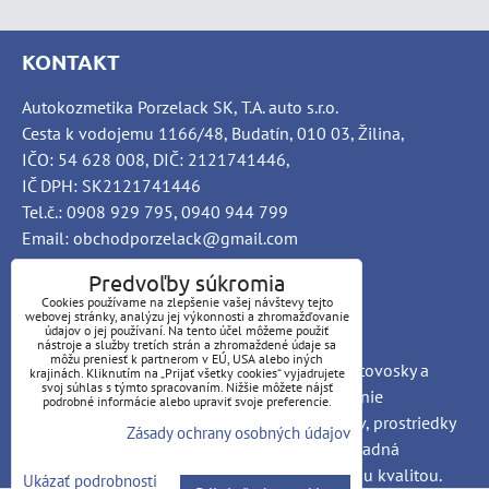
KONTAKT
Autokozmetika Porzelack SK, T.A. auto s.r.o.
Cesta k vodojemu 1166/48, Budatín, 010 03, Žilina,
IČO: 54 628 008, DIČ: 2121741446,
IČ DPH: SK2121741446
Tel.č.: 0908 929 795, 0940 944 799
Email: obchodporzelack@gmail.com
Predvoľby súkromia
Cookies používame na zlepšenie vašej návštevy tejto
webovej stránky, analýzu jej výkonnosti a zhromažďovanie
INFO
údajov o jej používaní. Na tento účel môžeme použiť
nástroje a služby tretích strán a zhromaždené údaje sa
môžu preniesť k partnerom v EÚ, USA alebo iných
PORZELACK SK Autochémia, car-detailing, autovosky a
krajinách. Kliknutím na „Prijať všetky cookies“ vyjadrujete
svoj súhlas s týmto spracovaním. Nižšie môžete nájsť
brúsne pasty, čističe interiéru a exteriéru, čistenie
podrobné informácie alebo upraviť svoje preferencie.
nákladných vozidiel, ošetrovanie automobilov, prostriedky
Zásady ochrany osobných údajov
pre autoumyvárne a priemyselné objekty, výhradná
distribúcia Nemeckých produktov so zaručenou kvalitou.
Ukázať podrobnosti