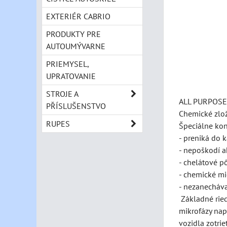
EXTERIÉR CABRIO
PRODUKTY PRE
AUTOUMÝVARNE
PRIEMYSEL,
UPRATOVANIE
STROJE A
ALL PURPOSE C
PŘÍSLUŠENSTVO
Chemické zlo
RUPES
Špeciálne ko
- preniká do 
- nepoškodí a
- chelátové p
- chemické m
- nezanecháva
Základné riede
mikrofázy nap
vozidla zotri