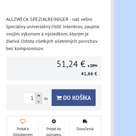
ALLZWECK SPEZIALREINIGER - náš veľmi
špeciálny univerzálny čistič interiérov, zaujme
svojim výkonom a výsledkom, ktorým je
žiarivá čistota všetkých ošetrených povrchov
bez kompromisov.
51,24 €
s DPH
41,66 €
DO KOŠÍKA
ks
Pridať k
Pridať do
Doručenia
Obľúbeným
zoznamu