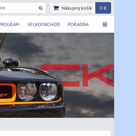
Nákupný košík
0 €
PROGRAM
VEĽKOOBCHOD
PORADŇA