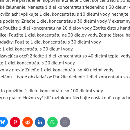
amor: Pre pravidelné mopovanie zrieďte 1 diel koncentrátu s 30 až
cké čalúnenie: Naneste 1 diel koncentrátu zriedeného s 30 dielmi 
cvičniach: Aplikujte 1 diel koncentrátu s 10 dielmi vody, nechajte u
 a podlahy: Zrieďte 1 diel koncentrátu s 30 dielmi vody. V extrémn
: Použite 1 diel koncentrátu na 20 dielov vody. Zotrite čistou han
ce: Použite 1 diel koncentrátu na 30 dielov vody. Zotrite čistou h
dačky: Použite 1 diel koncentrátu s 30 dielmi vody.
e 1 diel koncentrátu s 30 dielmi vody.
zavejúca oceľ: Zrieďte 1 diel koncentrátu so 40 dielmi teplej vody
te 1 diel koncentrátu s 30 dielmi vody.
ory z dreva: Zrieďte 1 diel koncentrátu so 40 dielmi vody.
celánu – tvrdé obkladačky: Použite riedenie 1 diel koncentrátu so 
lo použitím 1 dielu koncentrátu so 100 dielmi vody.
 na prach: Možno vyčistiť roztokom. Nechajte nasiaknuť a opláchn
Bluesky
r
Pinterest
Reddit
LinkedIn
WhatsApp
E-
mail