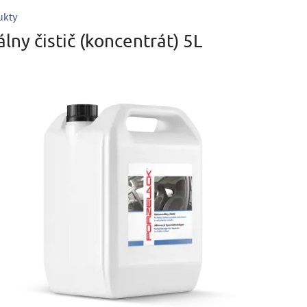
ukty
lny čistič (koncentrát) 5L