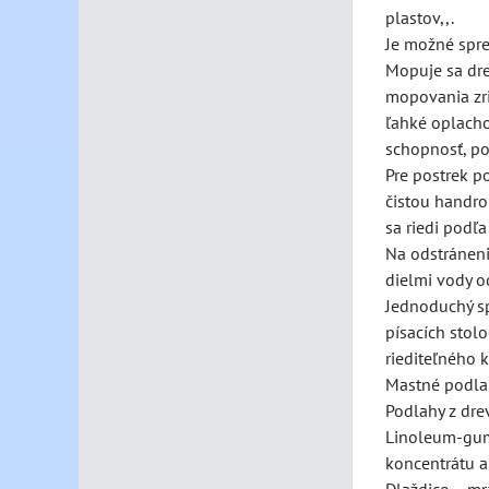
plastov,,.
Je možné spre
Mopuje sa dre
mopovania zri
ľahké oplacho
schopnosť, po
Pre postrek p
čistou handrou
sa riedi podľ
Na odstránenie
dielmi vody o
Jednoduchý sp
písacích stol
riediteľného 
Mastné podlah
Podlahy z drev
Linoleum-guma
koncentrátu a