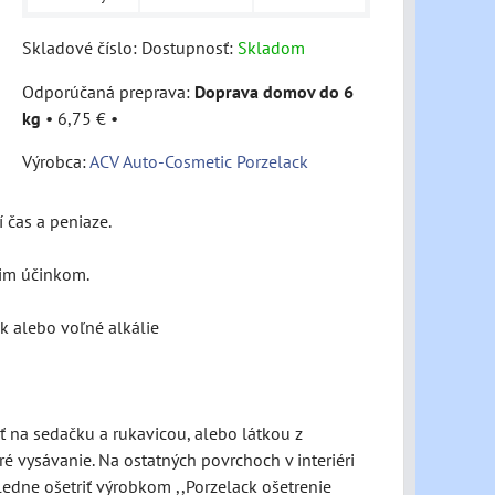
Skladové číslo:
Dostupnosť:
Skladom
Doprava domov do 6
kg
•
6,75 €
•
Výrobca:
ACV Auto-Cosmetic Porzelack
 čas a peniaze.
im účinkom.
k alebo voľné alkálie
ať na sedačku a rukavicou, alebo látkou z
é vysávanie. Na ostatných povrchoch v interiéri
sledne ošetriť výrobkom ,,Porzelack ošetrenie