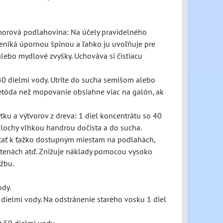
ramorová podlahovina: Na účely pravidelného
reniká úpornou špinou a ľahko ju uvoľňuje pre
lebo mydlové zvyšky. Uchováva si čistiacu
40 dielmi vody. Utrite do sucha semišom alebo
a metóda než mopovanie obsiahne viac na galón, ak
ytku a výtvorov z dreva: 1 diel koncentrátu so 40
plochy vlhkou handrou dočista a do sucha.
stať k ťažko dostupným miestam na podlahách,
a, stenách atď. Znižuje náklady pomocou vysoko
žbu.
ody.
dielmi vody. Na odstránenie starého vosku 1 diel