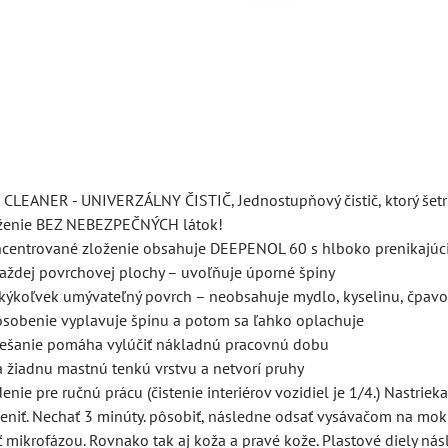
LEANER - UNIVERZÁLNY ČISTIČ, Jednostupňový čistič, ktorý šetrí
ženie BEZ NEBEZPEČNÝCH látok!
ncentrované zloženie obsahuje DEEPENOL 60 s hlboko prenikajúc
každej povrchovej plochy – uvoľňuje úporné špiny
kýkoľvek umývateľný povrch – neobsahuje mydlo, kyselinu, čpavo
ôsobenie vyplavuje špinu a potom sa ľahko oplachuje
iešanie pomáha vylúčiť nákladnú pracovnú dobu
 žiadnu mastnú tenkú vrstvu a netvorí pruhy
nie pre ručnú prácu (čistenie interiérov vozidiel je 1/4.) Nastriek
eniť. Nechať 3 minúty. pôsobiť, následne odsať vysávačom na mokr
eť mikrofázou. Rovnako tak aj koža a pravé kože. Plastové diely ná