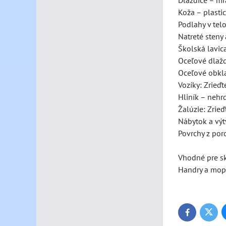
Dlaždice – mr
Koža – plasti
Podlahy v telo
Natreté steny
Školská lavica
Oceľové dlaždi
Oceľové obkla
Vozíky: Zrieďt
Hliník – nehrd
Žalúzie: Zrieď
Nábytok a výtv
Povrchy z por
Vhodné pre sk
Handry a mopy
Twitte
Facebook