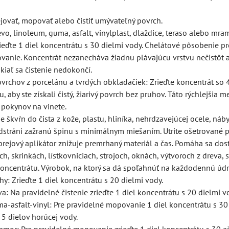
jovať, mopovať alebo čistiť umývateľný povrch.
vo, linoleum, guma, asfalt, vinylplast, dlaždice, teraso alebo m
eďte 1 diel koncentrátu s 30 dielmi vody. Chelátové pôsobenie p
vanie. Koncentrát nezanecháva žiadnu plávajúcu vrstvu nečistôt a
kiaľ sa čistenie nedokončí.
ovrchov z porcelánu a tvrdých obkladačiek: Zrieďte koncentrát so 
, aby ste získali čistý, žiarivý povrch bez pruhov. Táto rýchlejši
a pokynov na vinete.
 škvŕn do čista z kože, plastu, hliníka, nehrdzavejúcej ocele, náb
dstráni zažranú špinu s minimálnym miešaním. Utrite ošetrované 
rejový aplikátor znižuje premrhaný materiál a čas. Pomáha sa do
och, skrinkách, lístkovniciach, strojoch, oknách, výtvoroch z drev
koncentrátu. Výrobok, na ktorý sa dá spoľahnúť na každodennú údr
y: Zrieďte 1 diel koncentrátu s 20 dielmi vody.
a: Na pravidelné čistenie zrieďte 1 diel koncentrátu s 20 dielmi v
-asfalt-vinyl: Pre pravidelné mopovanie 1 diel koncentrátu s 30 
 5 dielov horúcej vody.