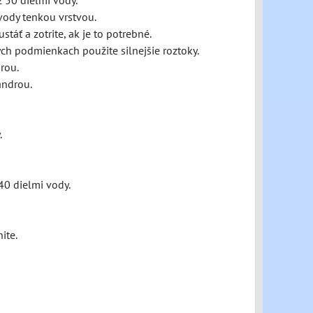
 50 dielmi vody.
vody tenkou vrstvou.
stáť a zotrite, ak je to potrebné.
ych podmienkach použite silnejšie roztoky.
drou.
androu.
.
40 dielmi vody.
ite.