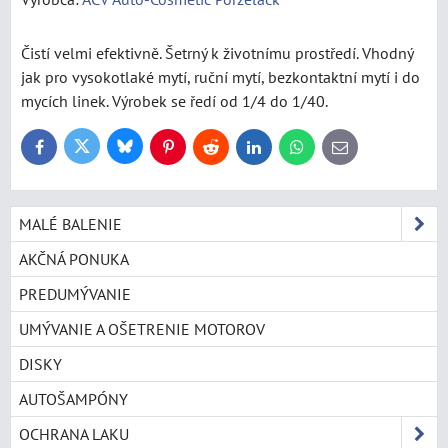
Čistí velmi efektivně. Šetrný k životnímu prostředí. Vhodný
jak pro vysokotlaké mytí, ruční mytí, bezkontaktní mytí i do
mycích linek. Výrobek se ředí od 1/4 do 1/40.
Bluesky
Twitter
Facebook
Pinterest
Reddit
LinkedIn
WhatsApp
E-
mail
MALÉ BALENIE
AKČNÁ PONUKA
PREDUMÝVANIE
UMÝVANIE A OŠETRENIE MOTOROV
DISKY
AUTOŠAMPÓNY
OCHRANA LAKU