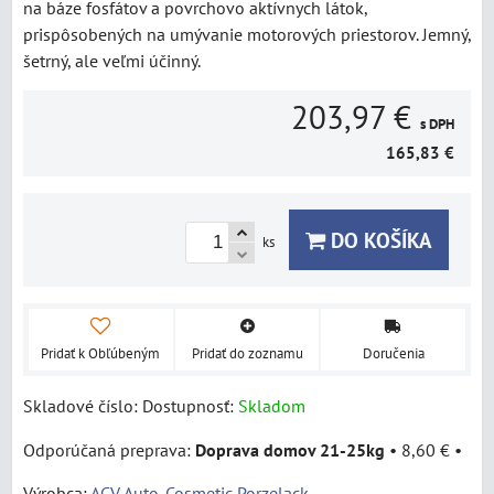
na báze fosfátov a povrchovo aktívnych látok,
prispôsobených na umývanie motorových priestorov. Jemný,
šetrný, ale veľmi účinný.
203,97 €
s DPH
165,83 €
DO KOŠÍKA
ks
Pridať k Obľúbeným
Pridať do zoznamu
Doručenia
Skladové číslo:
Dostupnosť:
Skladom
Doprava domov 21-25kg
•
8,60 €
•
Výrobca:
ACV Auto-Cosmetic Porzelack