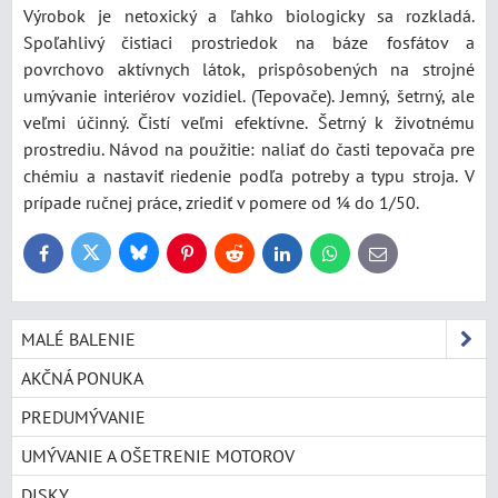
Výrobok je netoxický a ľahko biologicky sa rozkladá.
Spoľahlivý čistiaci prostriedok na báze fosfátov a
povrchovo aktívnych látok, prispôsobených na strojné
umývanie interiérov vozidiel. (Tepovače). Jemný, šetrný, ale
veľmi účinný. Čistí veľmi efektívne. Šetrný k životnému
prostrediu. Návod na použitie: naliať do časti tepovača pre
chémiu a nastaviť riedenie podľa potreby a typu stroja. V
prípade ručnej práce, zriediť v pomere od ¼ do 1/50.
Bluesky
Twitter
Facebook
Pinterest
Reddit
LinkedIn
WhatsApp
E-
mail
MALÉ BALENIE
AKČNÁ PONUKA
PREDUMÝVANIE
UMÝVANIE A OŠETRENIE MOTOROV
DISKY