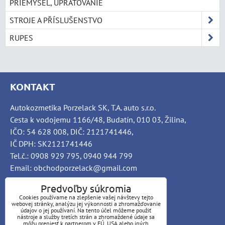
PRIEMYSEL, UPRATOVANIE
STROJE A PŘÍSLUŠENSTVO
RUPES
KONTAKT
Autokozmetika Porzelack SK, T.A. auto s.r.o.
Cesta k vodojemu 1166/48, Budatín, 010 03, Žilina,
IČO: 54 628 008, DIČ: 2121741446,
IČ DPH: SK2121741446
Tel.č.: 0908 929 795, 0940 944 799
Email: obchodporzelack@gmail.com
Predvoľby súkromia
Cookies používame na zlepšenie vašej návštevy tejto
webovej stránky, analýzu jej výkonnosti a zhromažďovanie
INFO
údajov o jej používaní. Na tento účel môžeme použiť
nástroje a služby tretích strán a zhromaždené údaje sa
môžu preniesť k partnerom v EÚ, USA alebo iných