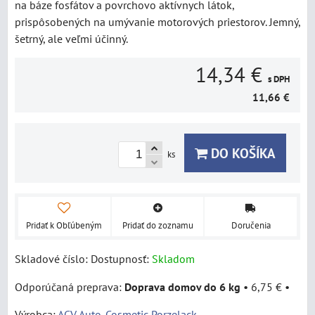
na báze fosfátov a povrchovo aktívnych látok,
prispôsobených na umývanie motorových priestorov. Jemný,
šetrný, ale veľmi účinný.
14,34 €
s DPH
11,66 €
DO KOŠÍKA
ks
Pridať k Obľúbeným
Pridať do zoznamu
Doručenia
Skladové číslo:
Dostupnosť:
Skladom
Doprava domov do 6 kg
•
6,75 €
•
Výrobca:
ACV Auto-Cosmetic Porzelack