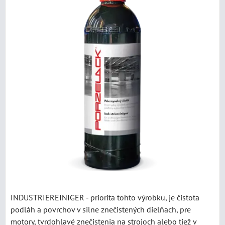
INDUSTRIEREINIGER - priorita tohto výrobku, je čistota
podláh a povrchov v silne znečistených dielňach, pre
motory, tvrdohlavé znečistenia na strojoch alebo tiež v