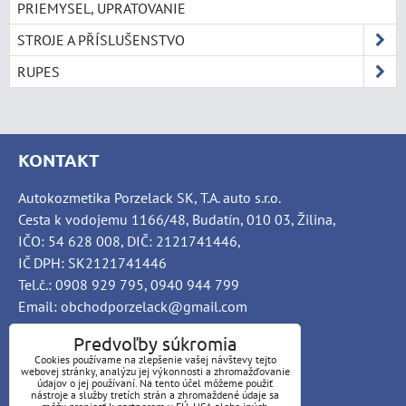
PRIEMYSEL, UPRATOVANIE
STROJE A PŘÍSLUŠENSTVO
RUPES
KONTAKT
Autokozmetika Porzelack SK, T.A. auto s.r.o.
Cesta k vodojemu 1166/48, Budatín, 010 03, Žilina,
IČO: 54 628 008, DIČ: 2121741446,
IČ DPH: SK2121741446
Tel.č.: 0908 929 795, 0940 944 799
Email: obchodporzelack@gmail.com
Predvoľby súkromia
Cookies používame na zlepšenie vašej návštevy tejto
webovej stránky, analýzu jej výkonnosti a zhromažďovanie
INFO
údajov o jej používaní. Na tento účel môžeme použiť
nástroje a služby tretích strán a zhromaždené údaje sa