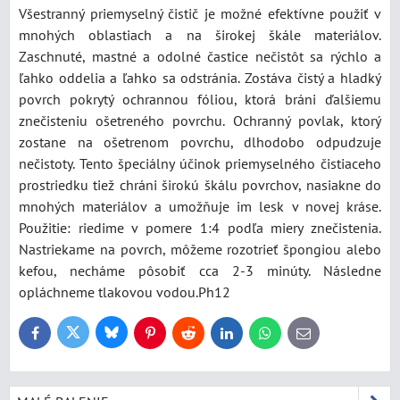
Všestranný priemyselný čistič je možné efektívne použiť v
mnohých oblastiach a na širokej škále materiálov.
Zaschnuté, mastné a odolné častice nečistôt sa rýchlo a
ľahko oddelia a ľahko sa odstránia. Zostáva čistý a hladký
povrch pokrytý ochrannou fóliou, ktorá bráni ďalšiemu
znečisteniu ošetreného povrchu. Ochranný povlak, ktorý
zostane na ošetrenom povrchu, dlhodobo odpudzuje
nečistoty. Tento špeciálny účinok priemyselného čistiaceho
prostriedku tiež chráni širokú škálu povrchov, nasiakne do
mnohých materiálov a umožňuje im lesk v novej kráse.
Použitie: riedime v pomere 1:4 podľa miery znečistenia.
Nastriekame na povrch, môžeme rozotrieť špongiou alebo
kefou, necháme pôsobiť cca 2-3 minúty. Následne
opláchneme tlakovou vodou.Ph12
Bluesky
Twitter
Facebook
Pinterest
Reddit
LinkedIn
WhatsApp
E-
mail