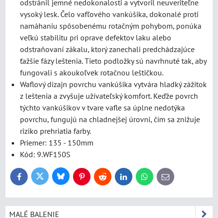
odstránil jemné nedokonalosti a vytvoril neuveriteľne
vysoký lesk. Čelo vafľového vankúšika, dokonalé proti
namáhaniu spôsobenému rotačným pohybom, ponúka
veľkú stabilitu pri oprave defektov laku alebo
odstraňovaní zákalu, ktorý zanechali predchádzajúce
ťažšie fázy leštenia. Tieto podložky sú navrhnuté tak, aby
fungovali s akoukoľvek rotačnou leštičkou.
Waflový dizajn povrchu vankúšika vytvára hladký zážitok
z leštenia a zvyšuje užívateľský komfort. Keďže povrch
týchto vankúšikov v tvare vafle sa úplne nedotýka
povrchu, fungujú na chladnejšej úrovni, čím sa znižuje
riziko prehriatia farby.
Priemer: 135 - 150mm
Kód: 9.WF150S
Bluesky
Twitter
Facebook
Pinterest
Reddit
LinkedIn
WhatsApp
E-
mail
MALÉ BALENIE