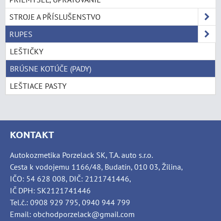
STROJE A PŘÍSLUŠENSTVO
RUPES
LEŠTIČKY
BRÚSNE KOTÚČE (PADY)
LEŠTIACE PASTY
KONTAKT
Autokozmetika Porzelack SK, T.A. auto s.r.o.
Cesta k vodojemu 1166/48, Budatín, 010 03, Žilina,
IČO: 54 628 008, DIČ: 2121741446,
IČ DPH: SK2121741446
Tel.č.: 0908 929 795, 0940 944 799
Email: obchodporzelack@gmail.com