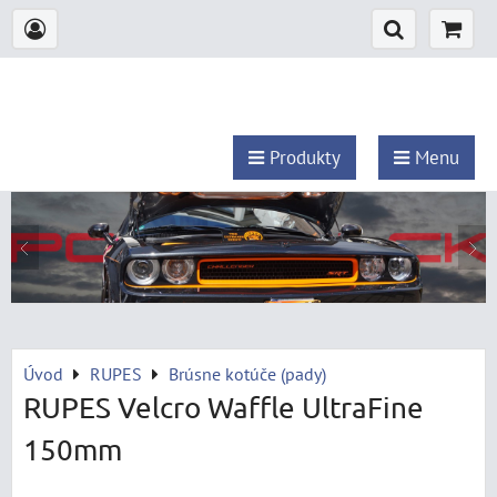
Produkty
Menu
Úvod
RUPES
Brúsne kotúče (pady)
RUPES Velcro Waffle UltraFine
150mm