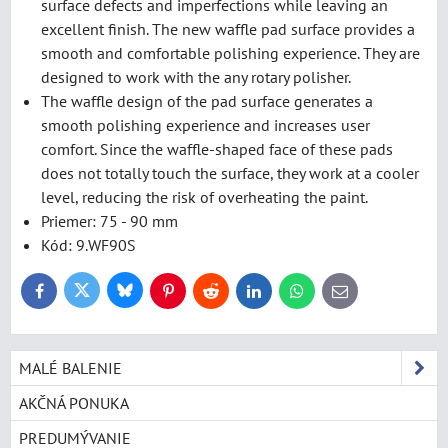
surface defects and imperfections while leaving an
excellent finish. The new waffle pad surface provides a
smooth and comfortable polishing experience. They are
designed to work with the any rotary polisher.
The waffle design of the pad surface generates a
smooth polishing experience and increases user
comfort. Since the waffle-shaped face of these pads
does not totally touch the surface, they work at a cooler
level, reducing the risk of overheating the paint.
Priemer: 75 - 90 mm
Kód: 9.WF90S
Bluesky
Twitter
Facebook
Pinterest
Reddit
LinkedIn
WhatsApp
E-
mail
MALÉ BALENIE
AKČNÁ PONUKA
PREDUMÝVANIE