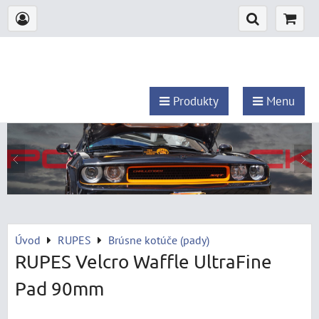
Produkty
Menu
Úvod
RUPES
Brúsne kotúče (pady)
RUPES Velcro Waffle UltraFine
Pad 90mm