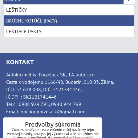
LEŠTIČKY
BRÚSNE KOTÚČE (PADY)
LEŠTIACE PASTY
KONTAKT
Autokozmetika Porzelack SK, T.A. auto s.r.o.
Cesta k vodojemu 1166/48, Budatín, 010 03, Žilina,
IČO: 54 628 008, DIČ: 2121741446,
IČ DPH: SK2121741446
Tel.č.: 0908 929 795, 0940 944 799
Email: obchodporzelack@gmail.com
Predvoľby súkromia
Cookies používame na zlepšenie vašej návštevy tejto
webovej stránky, analýzu jej výkonnosti a zhromažďovanie
INFO
údajov o jej používaní. Na tento účel môžeme použiť