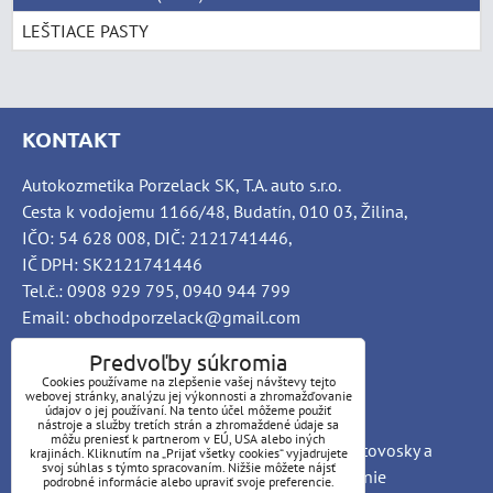
LEŠTIACE PASTY
KONTAKT
Autokozmetika Porzelack SK, T.A. auto s.r.o.
Cesta k vodojemu 1166/48, Budatín, 010 03, Žilina,
IČO: 54 628 008, DIČ: 2121741446,
IČ DPH: SK2121741446
Tel.č.: 0908 929 795, 0940 944 799
Email: obchodporzelack@gmail.com
Predvoľby súkromia
Cookies používame na zlepšenie vašej návštevy tejto
webovej stránky, analýzu jej výkonnosti a zhromažďovanie
INFO
údajov o jej používaní. Na tento účel môžeme použiť
nástroje a služby tretích strán a zhromaždené údaje sa
môžu preniesť k partnerom v EÚ, USA alebo iných
PORZELACK SK Autochémia, car-detailing, autovosky a
krajinách. Kliknutím na „Prijať všetky cookies“ vyjadrujete
svoj súhlas s týmto spracovaním. Nižšie môžete nájsť
brúsne pasty, čističe interiéru a exteriéru, čistenie
podrobné informácie alebo upraviť svoje preferencie.