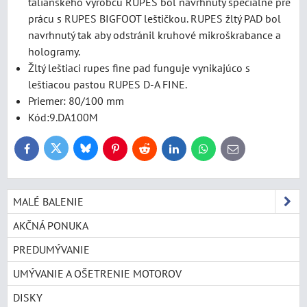
talianskeho výrobcu RUPES bol navrhnutý špeciálne pre
prácu s RUPES BIGFOOT leštičkou. RUPES žltý PAD bol
navrhnutý tak aby odstránil kruhové mikroškrabance a
hologramy.
Žltý leštiaci rupes fine pad funguje vynikajúco s
leštiacou pastou RUPES D-A FINE.
Priemer: 80/100 mm
Kód:9.DA100M
Bluesky
Twitter
Facebook
Pinterest
Reddit
LinkedIn
WhatsApp
E-
mail
MALÉ BALENIE
AKČNÁ PONUKA
PREDUMÝVANIE
UMÝVANIE A OŠETRENIE MOTOROV
DISKY