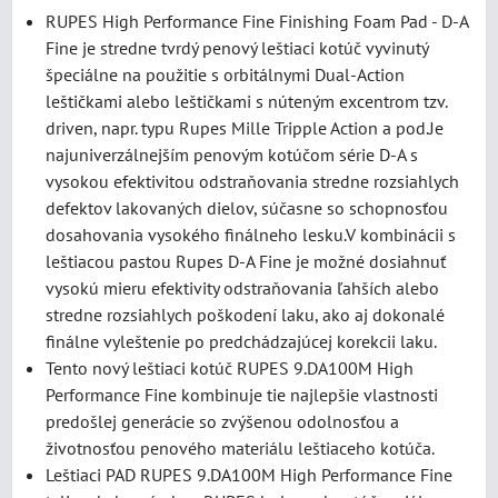
RUPES High Performance Fine Finishing Foam Pad - D-A
Fine je stredne tvrdý penový leštiaci kotúč vyvinutý
špeciálne na použitie s orbitálnymi Dual-Action
leštičkami alebo leštičkami s núteným excentrom tzv.
driven, napr. typu Rupes Mille Tripple Action a pod.Je
najuniverzálnejším penovým kotúčom série D-A s
vysokou efektivitou odstraňovania stredne rozsiahlych
defektov lakovaných dielov, súčasne so schopnosťou
dosahovania vysokého finálneho lesku.V kombinácii s
leštiacou pastou Rupes D-A Fine je možné dosiahnuť
vysokú mieru efektivity odstraňovania ľahších alebo
stredne rozsiahlych poškodení laku, ako aj dokonalé
finálne vyleštenie po predchádzajúcej korekcii laku.
Tento nový leštiaci kotúč RUPES 9.DA100M High
Performance Fine kombinuje tie najlepšie vlastnosti
predošlej generácie so zvýšenou odolnosťou a
životnosťou penového materiálu leštiaceho kotúča.
Leštiaci PAD RUPES 9.DA100M High Performance Fine