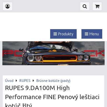
Produkty
Menu
Úvod
RUPES
Brúsne kotúče (pady)
RUPES 9.DA100M High
Performance FINE Penový leštiaci
kotúč žltý